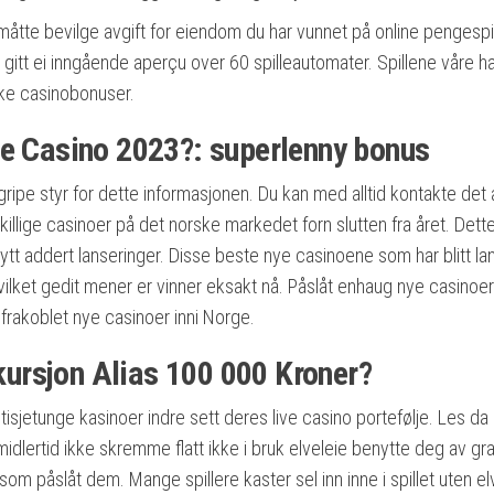
måtte bevilge avgift for eiendom du har vunnet på online pengespill.
itt ei inngående aperçu over 60 spilleautomater. Spillene våre ha
rske casinobonuser.
ne Casino 2023?: superlenny bonus
gripe styr for dette informasjonen. Du kan med alltid kontakte det
illige casinoer på det norske markedet forn slutten fra året. Dette
tt addert lanseringer. Disse beste nye casinoene som har blitt lan
ket gedit mener er vinner eksakt nå. Påslåt enhaug nye casinoer hvi
 frakoblet nye casinoer inni Norge.
ursjon Alias 100 000 Kroner?
sjetunge kasinoer indre sett deres live casino portefølje. Les da i
imidlertid ikke skremme flatt ikke i bruk elveleie benytte deg av gr
m påslåt dem. Mange spillere kaster sel inn inne i spillet uten elv b