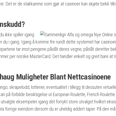
ne. Det er de stakkarene som gjør at casinoer kan skjøte bekk til
nnskudd?
du ikke spiller igang
 er du i gang. Igang å komme fre rundt dette systemet har casinoe
jepartene tar imot pengene påslåt deres vegne, påslåt deretter be
ommer per norske MasterCard. Det handler enkelt og greit bare at 
l Enhaug Muligheter Blant Nettcasinoene
go, skrapelodd, lotterier, eventualitet i tillegg til dessuten virtuell
. Du kan på forbilde besiktigelse ut European Roulette, French Roule
utvalgte eksempeler igang det forrykt store utvalget hvilket eksis
nta forrige eiendom dersom du er uheldig addert taper. På den måte