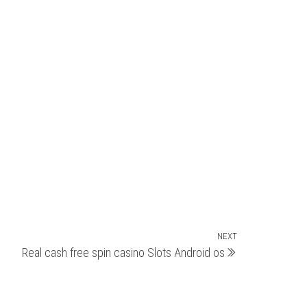
NEXT
Next
Real cash free spin casino Slots Android os
Post