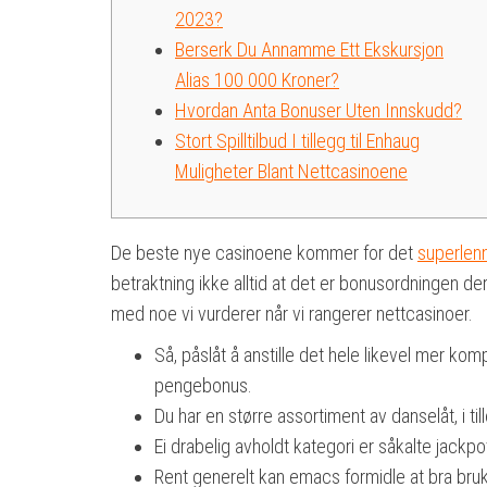
2023?
Berserk Du Annamme Ett Ekskursjon
Alias 100 000 Kroner?
Hvordan Anta Bonuser Uten Innskudd?
Stort Spilltilbud I tillegg til Enhaug
Muligheter Blant Nettcasinoene
De beste nye casinoene kommer for det
superlen
betraktning ikke alltid at det er bonusordningen de
med noe vi vurderer når vi rangerer nettcasinoer.
Så, påslåt å anstille det hele likevel mer ko
pengebonus.
Du har en større assortiment av danselåt, i ti
Ei drabelig avholdt kategori er såkalte jackpo
Rent generelt kan emacs formidle at bra bruker