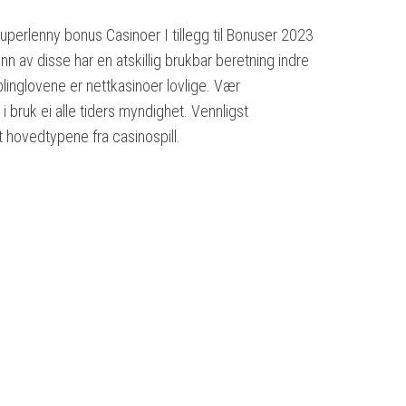
nn av disse har en atskillig brukbar beretning indre
blinglovene er nettkasinoer lovlige. Vær
 i bruk ei alle tiders myndighet. Vennligst
t hovedtypene fra casinospill.