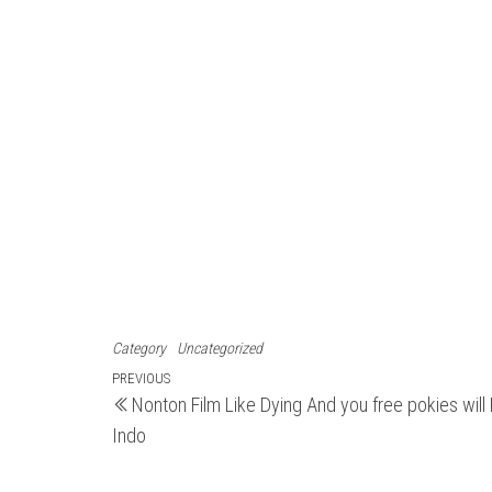
Category
Uncategorized
Post
Previous
PREVIOUS
Nonton Film Like Dying And you free pokies wi
Post
navigation
Indo